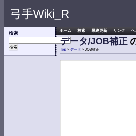
弓手Wiki_R
ホーム
検索
最終更新
リンク
ヘ
検索
データ/JOB補正
Top
>
データ
> JOB補正