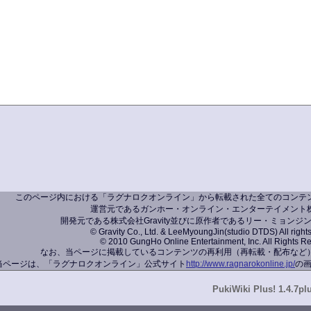
このページ内における「ラグナロクオンライン」から転載された全てのコンテ
運営元であるガンホー・オンライン・エンターテイメント
開発元である株式会社Gravity並びに原作者であるリー・ミョンジ
© Gravity Co., Ltd. & LeeMyoungJin(studio DTDS) All right
© 2010 GungHo Online Entertainment, Inc. All Rights R
なお、当ページに掲載しているコンテンツの再利用（再転載・配布など
当ページは、「ラグナロクオンライン」公式サイト
http://www.ragnarokonline.jp/
の
PukiWiki Plus! 1.4.7pl