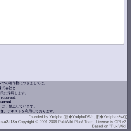
ンツの著作権につきましては、
株式会社と
ン氏に帰属します。
s reserved.
eserved.
）は、禁止しています。
画像、テキストを利用しております。
Founded by
Ymlpha (新◆YmlphaDS/s, 旧◆Ymlphaz5wQ)
us-u2-i18n
Copyright © 2001-2009
PukiWiki Plus! Team
. License is
GPLv2
.
Based on
"PukiWiki"